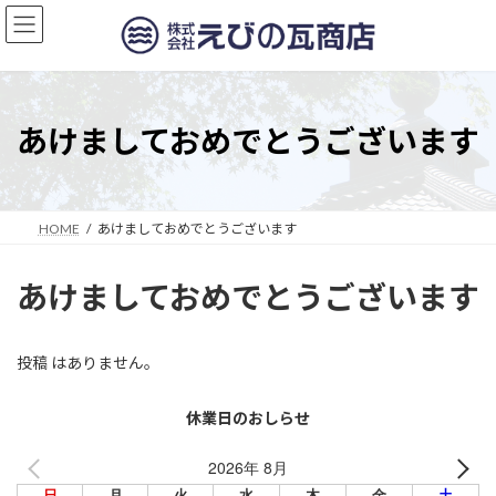
コ
ナ
ン
ビ
テ
ゲ
ン
ー
ツ
シ
へ
ョ
あけましておめでとうございます
ス
ン
キ
に
ッ
移
プ
動
HOME
あけましておめでとうございます
あけましておめでとうございます
投稿 はありません。
休業日のおしらせ
2026年 8月
日
月
火
水
木
金
土