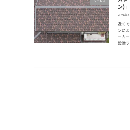
サービス
ン)」
2024年
近くで
ンによ
ーカー
設備ラ