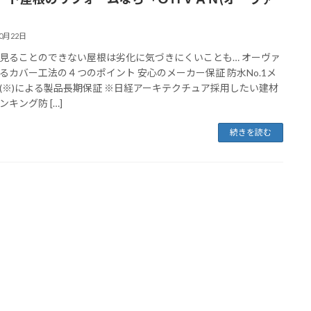
10月22日
見ることのできない屋根は劣化に気づきにくいことも… オーヴァ
るカバー工法の４つのポイント 安心のメーカー保証 防水No.1メ
(※)による製品長期保証 ※日経アーキテクチュア採用したい建材
ンキング防 […]
続きを読む