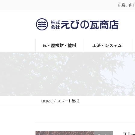
コ
ナ
広島、山
ン
ビ
テ
ゲ
ン
ー
ツ
シ
へ
ョ
瓦・屋根材・塗料
工法・システム
ス
ン
キ
に
ッ
移
プ
動
HOME
スレート屋根
スレ