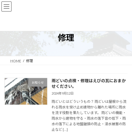
コ
ナ
ン
ビ
テ
ゲ
ン
ー
ツ
シ
へ
ョ
修理
ス
ン
キ
に
ッ
移
プ
動
HOME
修理
雨どいの点検・修理はえびの瓦におまか
お知らせ
せください。
2024年9月12日
雨どいとはどういうもの？ 雨どいは屋根から流
れる雨水を受け止め建物から離れた場所に雨水
を流す役割を果たしています。 雨どいの機能・
雨水から建物を守る・雨水の落下音の低下・雨
水の落下による地盤破損の防止・浸水被害の防
止など […]