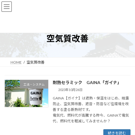
コ
ナ
ン
ビ
テ
ゲ
ン
ー
ツ
シ
へ
ョ
空気質改善
ス
ン
キ
に
ッ
移
プ
動
HOME
空気質改善
耐熱セラミック GAINA「ガイナ」
工法・システム
2023年10月26日
GAINA【ガイナ】は遮熱・保温をはじめ、結露
防止、空気質改善、遮音・防音など住環境を改
善する塗る断熱材です。
電気代、燃料代が高騰する昨今、GAINAで電気
代、燃料代を軽減してみませんか？
続きを読む