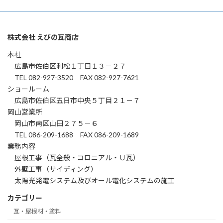
株式会社 えびの瓦商店
本社
広島市佐伯区利松１丁目１３－２７
TEL 082-927-3520 FAX 082-927-7621
ショールーム
広島市佐伯区五日市中央５丁目２１－７
岡山営業所
岡山市南区山田２７５－６
TEL 086-209-1688 FAX 086-209-1689
業務内容
屋根工事（瓦全般・コロニアル・Ｕ瓦）
外壁工事（サイディング）
太陽光発電システム及びオール電化システムの施工
カテゴリー
瓦・屋根材・塗料