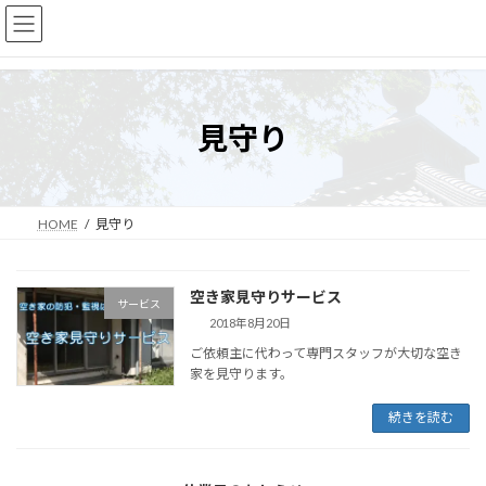
コ
ナ
ン
ビ
テ
ゲ
ン
ー
ツ
シ
へ
ョ
見守り
ス
ン
キ
に
ッ
移
プ
動
HOME
見守り
空き家見守りサービス
サービス
2018年8月20日
ご依頼主に代わって専門スタッフが大切な空き
家を見守ります。
続きを読む