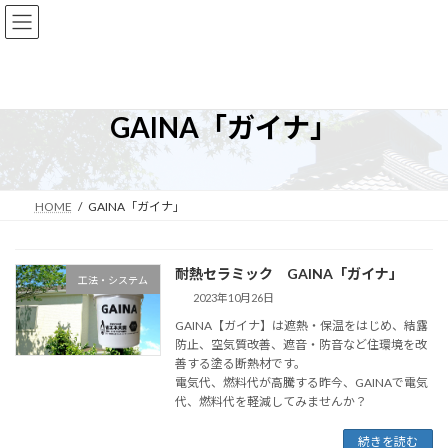
コ
ナ
ン
ビ
テ
ゲ
ン
ー
ツ
シ
へ
ョ
GAINA「ガイナ」
ス
ン
キ
に
ッ
移
プ
動
HOME
GAINA「ガイナ」
耐熱セラミック GAINA「ガイナ」
工法・システム
2023年10月26日
GAINA【ガイナ】は遮熱・保温をはじめ、結露
防止、空気質改善、遮音・防音など住環境を改
善する塗る断熱材です。
電気代、燃料代が高騰する昨今、GAINAで電気
代、燃料代を軽減してみませんか？
続きを読む